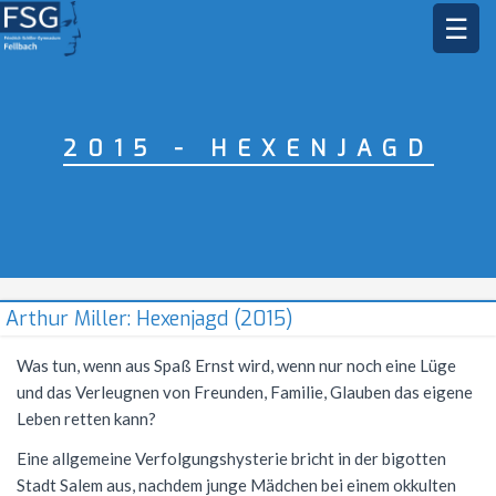
☰
STARTSEITE
SCHULGEMEINSCHAFT
2015 - HEXENJAGD
DAS FSG
Schulleitung
Sekretariat
BILDUNGSANGEBOT
Leitbild
Kollegium
Jahresstundentafel
FÄCHER
Profile
Schülermitverantwortung
Lehrkräfte
Unterrichtszeiten
Jahresstundentafel G9
Oberstufe
MUSIK
Bildende Kunst
Arthur Miller: Hexenjagd (2015)
Elternbeirat
Schulleben
Methodencurriculum
Allgemeine Informationen
Biologie
AKTIONEN
Musikprofil
Was tun, wenn aus Spaß Ernst wird, wenn nur noch eine Lüge
und das Verleugnen von Freunden, Familie, Glauben das eigene
Beratungsangebot
Schul- und Hausordnung
Arbeitsgemeinschaften
Abiturjahrgang 2026
Deutsch
Gesangsklasse
SERVICE
Schüleraustausch
Leben retten kann?
Schulsozialarbeit
Demokratiebildung
Mittagsbetreuung
Abiturjahrgang 2027
AGs im Schuljahr 25/26
Englisch
Außerunterrichtliche Veranstaltungen
Musik in der Kursstufe
Skischullandheim
Übersicht
Kontakt
Eine allgemeine Verfolgungshysterie bricht in der bigotten
Hausmeister
Schule ohne Rassismus
Hausaufgabenbetreuung
Abiturjahrgang 2028
Musik-AGs
Ethik
Prüfungen
Allgemeines
Stadt Salem aus, nachdem junge Mädchen bei einem okkulten
FSG Orchester
Sommernachtsfest
Frankreichaustausch
Vertretungsplan