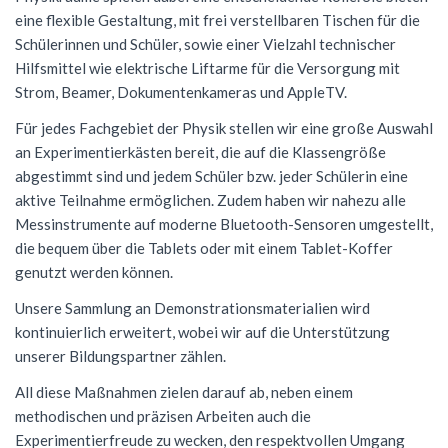
eine flexible Gestaltung, mit frei verstellbaren Tischen für die
NWT
Kursstufe
Wettbewerbe
Schülerinnen und Schüler, sowie einer Vielzahl technischer
Physik
Nützliche Adressen
Verschiedenes
Hilfsmittel wie elektrische Liftarme für die Versorgung mit
Strom, Beamer, Dokumentenkameras und AppleTV.
Sport
Italien-Austausch
Für jedes Fachgebiet der Physik stellen wir eine große Auswahl
Wirtschaft
Jugend trainiert für Olympia
an Experimentierkästen bereit, die auf die Klassengröße
abgestimmt sind und jedem Schüler bzw. jeder Schülerin eine
Notentabellen
aktive Teilnahme ermöglichen. Zudem haben wir nahezu alle
Befreiung vom Sportunterricht
Messinstrumente auf moderne Bluetooth-Sensoren umgestellt,
die bequem über die Tablets oder mit einem Tablet-Koffer
Sportbrief
genutzt werden können.
Unsere Sammlung an Demonstrationsmaterialien wird
kontinuierlich erweitert, wobei wir auf die Unterstützung
unserer Bildungspartner zählen.
All diese Maßnahmen zielen darauf ab, neben einem
methodischen und präzisen Arbeiten auch die
Experimentierfreude zu wecken, den respektvollen Umgang