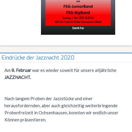
NWT
Kursstufe
Wettbewerbe
Physik
Nützliche Adressen
Verschiedenes
Sport
Italien-Austausch
Wirtschaft
Jugend trainiert für Olympia
Notentabellen
Eindrücke der Jazznacht 2020
Befreiung vom Sportunterricht
Am
8. Februar
war es wieder soweit für unsere alljährliche
Sportbrief
JAZZNACHT.
Nach langem Proben der Jazzstücke und einer
herausfordernden, aber auch gleichzeitig weiterbringende
Probenfreizeit in Ochsenhausen, konnten wir endlich unser
Können präsentieren.