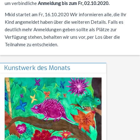
um verbindliche
Anmeldung bis zum Fr, 02.10.2020.
NWT
Kursstufe
Wettbewerbe
Mkid startet am Fr, 16.10.2020 Wir informieren alle, die Ihr
Physik
Nützliche Adressen
Verschiedenes
Kind angemeldet haben über die weiteren Details. Falls es
deutlich mehr Anmeldungen geben sollte als Plätze zur
Sport
Italien-Austausch
Verfügung stehen, behalten wir uns vor, per Los über die
Wirtschaft
Jugend trainiert für Olympia
Teilnahme zu entscheiden.
Notentabellen
Kunstwerk des Monats
Befreiung vom Sportunterricht
Sportbrief