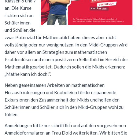
Klassen 6 und 7
an. Die Kurse
Förderverein
Geschichte
Schülernachhilfe
Wiederholung
Cambridge Certificate
Evangelische Religion
FSG Bigband
Jugend trainiert für Olympia
Italien-Austausch
Krankmeldung
richten sich an
Mensaverein
Aktuelles
Studium und Beruf (BOGY)
Beglaubigung und Neuausstellung
Bio-AG
Französisch
FSG Chor
Konzerte
Ungarn-Austausch
Terminplan
Schülerinnen
und Schüler, die
Verein ehemaliger Schüler
Zweck des Vereins
Sucht- und Gewaltprävention
DELF-AG
Studium und Beruf (BOGY)
Gemeinschaftskunde
Französisch
Orchester Klassen 5-7
Theater
Ferienpläne
zwar Potenzial für Mathematik haben, dieses aber nicht
vollständig oder nur wenig nutzen. In den Mkid-Gruppen wird
Vorstand
Sozialpraktikum
Technik-AG
Klassen 8-10
Geographie
Warum Französisch?
Chor Klassen 5-7
Schoolwear FSG
Anfahrt
daher vor allem an Strategien zum mathematischen
Antragsformulare für Förderung
Bildungspartnerschaft
Theater-AG
Jahrgangsstufe
Geschichte
Ab Klasse 6
Konzerte
Praktikum am FSG
Problemlösen und einem positiveren Selbstbild im Bereich der
Mathematik gearbeitet. Dadurch sollen die Mkids erkennen:
Service
Politik-AG
Informatik
Kursstufe
Lernmittel
„Mathe kann ich doch!“.
Kontakt
Schülerzeitung
Italienisch
Austausch
G9: Informatik und Medienbildung
Anmeldung Klasse 5
Neben gemeinsamen Arbeiten an mathematischen
Herausforderungen und Knobeleien fördern spannende
Schulsanitäter
Katholische Religion
DELF
G8: IMP (Informatik, Mathematik, Physik)
Warum Italienisch?
Schulanmeldung
Exkursionen den Zusammenhalt der Mkids und helfen den
Kreatives Schreiben
Literatur und Theater
Außerunterrichtliche Veranstaltungen
Italienisch als 3. Fremdsprache
Schülerinnen und Schüler, sich in den Mkid-Gruppen wohl zu
Datenschutz
fühlen.
Mkid - Mathe kann ich doch!
Mathematik
Italienisch lernen
Impressum
Anmeldungen bitte nur schriftlich und auf den vorgesehenen
Musik
Außerunterrichtliches
Leitgedanken
Anmeldeformularen an Frau Dold weiterleiten. Wir bitten Sie