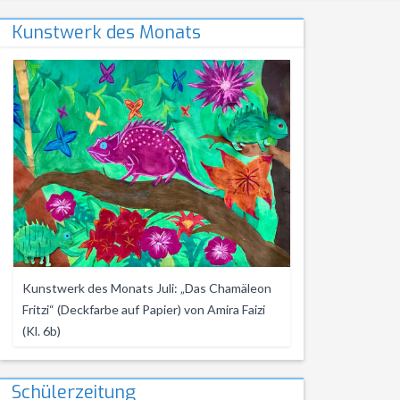
NWT
Kursstufe
Wettbewerbe
Kunstwerk des Monats
Physik
Nützliche Adressen
Verschiedenes
Sport
Italien-Austausch
Wirtschaft
Jugend trainiert für Olympia
Notentabellen
Befreiung vom Sportunterricht
Sportbrief
Kunstwerk des Monats Juli: „Das Chamäleon
Fritzi“ (Deckfarbe auf Papier) von Amira Faizi
(Kl. 6b)
Schülerzeitung