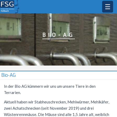
☰
STARTSEITE
SCHULGEMEINSCHAFT
BIO-AG
DAS FSG
Schulleitung
Sekretariat
BILDUNGSANGEBOT
Leitbild
Kollegium
Jahresstundentafel
FÄCHER
Profile
Schülermitverantwortung
Lehrkräfte
Unterrichtszeiten
Jahresstundentafel G9
Oberstufe
MUSIK
Bildende Kunst
Bio-AG
Elternbeirat
Schulleben
Methodencurriculum
Allgemeine Informationen
Biologie
AKTIONEN
Musikprofil
In der Bio AG kümmern wir uns um unsere Tiere in den
Terrarien.
Beratungsangebot
Schul- und Hausordnung
Arbeitsgemeinschaften
Abiturjahrgang 2026
Deutsch
Gesangsklasse
SERVICE
Schüleraustausch
Aktuell haben wir Stabheuschrecken, Mehlwürmer, Mehlkäfer,
Schulsozialarbeit
Demokratiebildung
Mittagsbetreuung
Abiturjahrgang 2027
AGs im Schuljahr 25/26
Englisch
Außerunterrichtliche Veranstaltungen
Musik in der Kursstufe
Skischullandheim
Übersicht
Kontakt
zwei Achatschnecken (seit November 2019) und drei
Hausmeister
Schule ohne Rassismus
Hausaufgabenbetreuung
Abiturjahrgang 2028
Musik-AGs
Ethik
Prüfungen
Allgemeines
Wüstenrennmäuse. Die Mäuse sind alle 1,5 Jahre alt, weiblich
FSG Orchester
Sommernachtsfest
Frankreichaustausch
Vertretungsplan