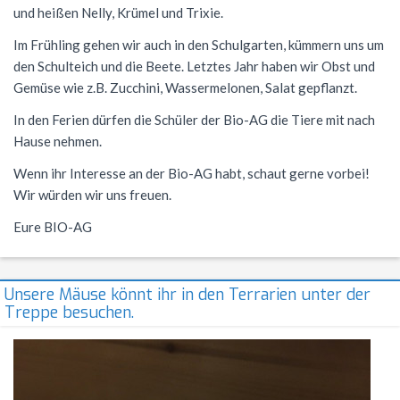
und heißen Nelly, Krümel und Trixie.
Förderverein
Geschichte
Schülernachhilfe
Wiederholung
Cambridge Certificate
Evangelische Religion
FSG Bigband
Jugend trainiert für Olympia
Italien-Austausch
Krankmeldung
Im Frühling gehen wir auch in den Schulgarten, kümmern uns um
Mensaverein
Aktuelles
Studium und Beruf (BOGY)
Beglaubigung und Neuausstellung
Bio-AG
Französisch
FSG Chor
Konzerte
Ungarn-Austausch
Terminplan
den Schulteich und die Beete. Letztes Jahr haben wir Obst und
Gemüse wie z.B. Zucchini, Wassermelonen, Salat gepflanzt.
Verein ehemaliger Schüler
Zweck des Vereins
Sucht- und Gewaltprävention
DELF-AG
Studium und Beruf (BOGY)
Gemeinschaftskunde
Französisch
Orchester Klassen 5-7
Theater
Ferienpläne
In den Ferien dürfen die Schüler der Bio-AG die Tiere mit nach
Vorstand
Sozialpraktikum
Technik-AG
Klassen 8-10
Geographie
Warum Französisch?
Chor Klassen 5-7
Schoolwear FSG
Anfahrt
Hause nehmen.
Antragsformulare für Förderung
Bildungspartnerschaft
Theater-AG
Jahrgangsstufe
Geschichte
Ab Klasse 6
Konzerte
Praktikum am FSG
Wenn ihr Interesse an der Bio-AG habt, schaut gerne vorbei!
Wir würden wir uns freuen.
Service
Politik-AG
Informatik
Kursstufe
Lernmittel
Eure BIO-AG
Kontakt
Schülerzeitung
Italienisch
Austausch
G9: Informatik und Medienbildung
Anmeldung Klasse 5
Schulsanitäter
Katholische Religion
DELF
G8: IMP (Informatik, Mathematik, Physik)
Warum Italienisch?
Schulanmeldung
Unsere Mäuse könnt ihr in den Terrarien unter der
Treppe besuchen.
Kreatives Schreiben
Literatur und Theater
Außerunterrichtliche Veranstaltungen
Italienisch als 3. Fremdsprache
Datenschutz
Mkid - Mathe kann ich doch!
Mathematik
Italienisch lernen
Impressum
Musik
Außerunterrichtliches
Leitgedanken