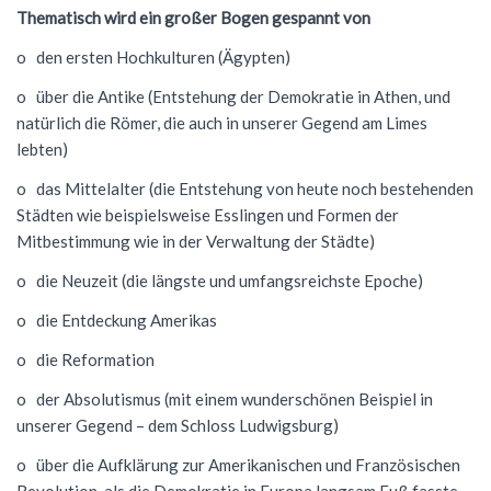
Thematisch wird ein großer Bogen gespannt von
NWT
Kursstufe
Wettbewerbe
o den ersten Hochkulturen (Ägypten)
Physik
Nützliche Adressen
Verschiedenes
o über die Antike (Entstehung der Demokratie in Athen, und
Sport
Italien-Austausch
natürlich die Römer, die auch in unserer Gegend am Limes
lebten)
Wirtschaft
Jugend trainiert für Olympia
o das Mittelalter (die Entstehung von heute noch bestehenden
Notentabellen
Städten wie beispielsweise Esslingen und Formen der
Mitbestimmung wie in der Verwaltung der Städte)
Befreiung vom Sportunterricht
o die Neuzeit (die längste und umfangsreichste Epoche)
Sportbrief
o die Entdeckung Amerikas
o die Reformation
o der Absolutismus (mit einem wunderschönen Beispiel in
unserer Gegend – dem Schloss Ludwigsburg)
o über die Aufklärung zur Amerikanischen und Französischen