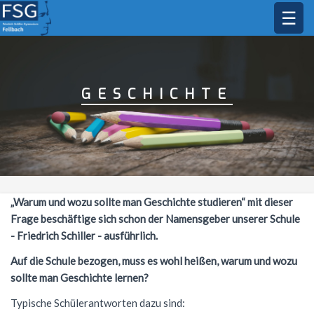
☰
STARTSEITE
SCHULGEMEINSCHAFT
GESCHICHTE
DAS FSG
Schulleitung
Sekretariat
BILDUNGSANGEBOT
Leitbild
Kollegium
Jahresstundentafel
FÄCHER
Profile
Schülermitverantwortung
Lehrkräfte
Unterrichtszeiten
Jahresstundentafel G9
Oberstufe
MUSIK
Bildende Kunst
„Warum und wozu sollte man Geschichte studieren“ mit dieser
Frage beschäftige sich schon der Namensgeber unserer Schule
Elternbeirat
Schulleben
Methodencurriculum
Allgemeine Informationen
Biologie
AKTIONEN
Musikprofil
- Friedrich Schiller - ausführlich.
Beratungsangebot
Schul- und Hausordnung
Arbeitsgemeinschaften
Abiturjahrgang 2026
Deutsch
Gesangsklasse
SERVICE
Schüleraustausch
Auf die Schule bezogen, muss es wohl heißen, warum und wozu
Schulsozialarbeit
Demokratiebildung
sollte man Geschichte lernen?
Mittagsbetreuung
Abiturjahrgang 2027
AGs im Schuljahr 25/26
Englisch
Außerunterrichtliche Veranstaltungen
Musik in der Kursstufe
Skischullandheim
Übersicht
Kontakt
Typische Schülerantworten dazu sind:
Hausmeister
Schule ohne Rassismus
Hausaufgabenbetreuung
Abiturjahrgang 2028
Musik-AGs
Ethik
Prüfungen
Allgemeines
FSG Orchester
Sommernachtsfest
Frankreichaustausch
Vertretungsplan