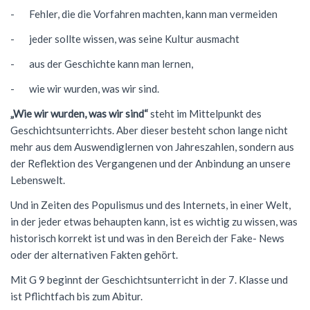
- Fehler, die die Vorfahren machten, kann man vermeiden
Förderverein
Geschichte
Schülernachhilfe
Wiederholung
Cambridge Certificate
Evangelische Religion
FSG Bigband
Jugend trainiert für Olympia
Italien-Austausch
Krankmeldung
- jeder sollte wissen, was seine Kultur ausmacht
Mensaverein
Aktuelles
Studium und Beruf (BOGY)
Beglaubigung und Neuausstellung
Bio-AG
Französisch
FSG Chor
Konzerte
Ungarn-Austausch
Terminplan
- aus der Geschichte kann man lernen,
Verein ehemaliger Schüler
Zweck des Vereins
Sucht- und Gewaltprävention
DELF-AG
Studium und Beruf (BOGY)
Gemeinschaftskunde
Französisch
Orchester Klassen 5-7
Theater
Ferienpläne
- wie wir wurden, was wir sind.
Vorstand
Sozialpraktikum
Technik-AG
Klassen 8-10
Geographie
Warum Französisch?
Chor Klassen 5-7
Schoolwear FSG
Anfahrt
„Wie wir wurden, was wir sind“
steht im Mittelpunkt des
Antragsformulare für Förderung
Geschichtsunterrichts. Aber dieser besteht schon lange nicht
Bildungspartnerschaft
Theater-AG
Jahrgangsstufe
Geschichte
Ab Klasse 6
Konzerte
Praktikum am FSG
mehr aus dem Auswendiglernen von Jahreszahlen, sondern aus
Service
Politik-AG
Informatik
Kursstufe
Lernmittel
der Reflektion des Vergangenen und der Anbindung an unsere
Lebenswelt.
Kontakt
Schülerzeitung
Italienisch
Austausch
G9: Informatik und Medienbildung
Anmeldung Klasse 5
Und in Zeiten des Populismus und des Internets, in einer Welt,
Schulsanitäter
Katholische Religion
DELF
G8: IMP (Informatik, Mathematik, Physik)
Warum Italienisch?
Schulanmeldung
in der jeder etwas behaupten kann, ist es wichtig zu wissen, was
historisch korrekt ist und was in den Bereich der Fake- News
Kreatives Schreiben
Literatur und Theater
Außerunterrichtliche Veranstaltungen
Italienisch als 3. Fremdsprache
Datenschutz
oder der alternativen Fakten gehört.
Mkid - Mathe kann ich doch!
Mathematik
Italienisch lernen
Impressum
Mit G 9 beginnt der Geschichtsunterricht in der 7. Klasse und
ist Pflichtfach bis zum Abitur.
Musik
Außerunterrichtliches
Leitgedanken