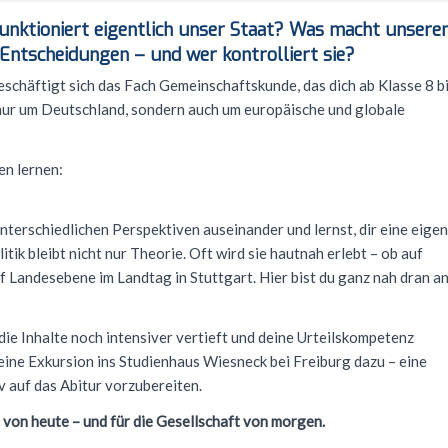
funktioniert eigentlich unser Staat? Was macht unsere
e Entscheidungen – und wer kontrolliert sie?
schäftigt sich das Fach Gemeinschaftskunde, das dich ab Klasse 8 b
t nur um Deutschland, sondern auch um europäische und globale
en lernen:
unterschiedlichen Perspektiven auseinander und lernst, dir eine eigen
tik bleibt nicht nur Theorie. Oft wird sie hautnah erlebt – ob auf
 Landesebene im Landtag in Stuttgart. Hier bist du ganz nah dran a
e Inhalte noch intensiver vertieft und deine Urteilskompetenz
eine Exkursion ins Studienhaus Wiesneck bei Freiburg dazu – eine
v auf das Abitur vorzubereiten.
 von heute – und für die Gesellschaft von morgen.