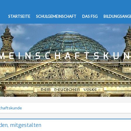
STARTSEITE
SCHULGEMEINSCHAFT
DAS FSG
BILDUNGSANG
MEINSCHAFTSKU
haftskunde
den, mitgestalten