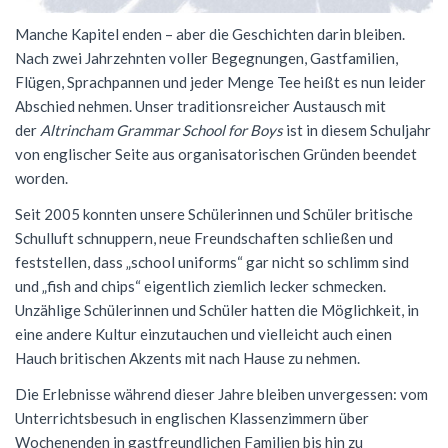
NWT
Kursstufe
Wettbewerbe
Manche Kapitel enden – aber die Geschichten darin bleiben.
Nach zwei Jahrzehnten voller Begegnungen, Gastfamilien,
Physik
Nützliche Adressen
Verschiedenes
Flügen, Sprachpannen und jeder Menge Tee heißt es nun leider
Sport
Italien-Austausch
Abschied nehmen. Unser traditionsreicher Austausch mit
der
Altrincham Grammar School for Boys
ist in diesem Schuljahr
Wirtschaft
Jugend trainiert für Olympia
von englischer Seite aus organisatorischen Gründen beendet
worden.
Notentabellen
Seit 2005 konnten unsere Schülerinnen und Schüler britische
Befreiung vom Sportunterricht
Schulluft schnuppern, neue Freundschaften schließen und
Sportbrief
feststellen, dass „school uniforms“ gar nicht so schlimm sind
und „fish and chips“ eigentlich ziemlich lecker schmecken.
Unzählige Schülerinnen und Schüler hatten die Möglichkeit, in
eine andere Kultur einzutauchen und vielleicht auch einen
Hauch britischen Akzents mit nach Hause zu nehmen.
Die Erlebnisse während dieser Jahre bleiben unvergessen: vom
Unterrichtsbesuch in englischen Klassenzimmern über
Wochenenden in gastfreundlichen Familien bis hin zu