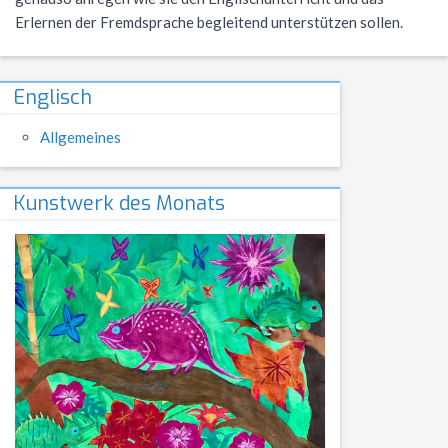
NWT
Kursstufe
Wettbewerbe
Erlernen der Fremdsprache begleitend unterstützen sollen.
Physik
Nützliche Adressen
Verschiedenes
Englisch
Sport
Italien-Austausch
Allgemeines
Wirtschaft
Jugend trainiert für Olympia
Notentabellen
Kunstwerk des Monats
Befreiung vom Sportunterricht
Sportbrief