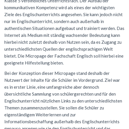
Klasse 5 verbindliches Unterrichtsfach. Der Aufbau der
kommunikativen Kompetenz wird als eines der wichtigsten
Förderverein
Geschichte
Schülernachhilfe
Wiederholung
Cambridge Certificate
Evangelische Religion
FSG Bigband
Jugend trainiert für Olympia
Italien-Austausch
Krankmeldung
Ziele des Englischunterrichts angesehen. Sie kann jedoch nicht
Mensaverein
Aktuelles
Studium und Beruf (BOGY)
Beglaubigung und Neuausstellung
Bio-AG
Französisch
FSG Chor
Konzerte
Ungarn-Austausch
Terminplan
nur im Englischunterricht, sondern auch außerhalb in
authentischen Situationen aufgebaut und trainiert werden. Das
Verein ehemaliger Schüler
Zweck des Vereins
Sucht- und Gewaltprävention
DELF-AG
Studium und Beruf (BOGY)
Gemeinschaftskunde
Französisch
Orchester Klassen 5-7
Theater
Ferienpläne
Internet als Medium mit ständig wachsender Bedeutung kann
hierbei nicht zuletzt deshalb von Nutzen sein, da es Zugang zu
Vorstand
Sozialpraktikum
Technik-AG
Klassen 8-10
Geographie
Warum Französisch?
Chor Klassen 5-7
Schoolwear FSG
Anfahrt
unterschiedlichsten Quellen der englischsprachigen Welt
Antragsformulare für Förderung
Bildungspartnerschaft
Theater-AG
Jahrgangsstufe
Geschichte
Ab Klasse 6
Konzerte
Praktikum am FSG
bietet. Die Micropage der Fachschaft Englisch soll hierbei eine
geeignete Hilfestellung bieten.
Service
Politik-AG
Informatik
Kursstufe
Lernmittel
Bei der Konzeption dieser Micropage stand deshalb der
Kontakt
Schülerzeitung
Italienisch
Austausch
G9: Informatik und Medienbildung
Anmeldung Klasse 5
Nutzwert der Inhalte für die Schüler im Vordergrund. Ziel war
es in erster Linie, eine umfangreiche aber dennoch
Schulsanitäter
Katholische Religion
DELF
G8: IMP (Informatik, Mathematik, Physik)
Warum Italienisch?
Schulanmeldung
übersichtliche Sammlung von schülergerechten und für den
Kreatives Schreiben
Literatur und Theater
Außerunterrichtliche Veranstaltungen
Italienisch als 3. Fremdsprache
Englischunterricht nützlichen Links zu den unterschiedlichsten
Datenschutz
Themen zusammenzustellen. Sie sollen die Schüler zu
Mkid - Mathe kann ich doch!
Mathematik
Italienisch lernen
Impressum
eigenständigem Weiterlernen und zur
Informationsbeschaffung außerhalb des Englischunterrichts
Musik
Außerunterrichtliches
Leitgedanken
genauso anregen wie sie den Englischunterricht und das