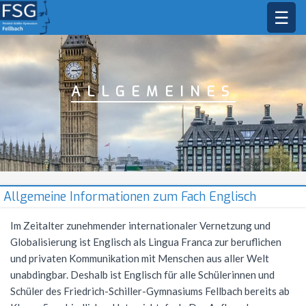
☰
STARTSEITE
SCHULGEMEINSCHAFT
ALLGEMEINES
DAS FSG
Schulleitung
Sekretariat
BILDUNGSANGEBOT
Leitbild
Kollegium
Jahresstundentafel
FÄCHER
Profile
Schülermitverantwortung
Lehrkräfte
Unterrichtszeiten
Jahresstundentafel G9
Oberstufe
MUSIK
Bildende Kunst
Allgemeine Informationen zum Fach Englisch
Elternbeirat
Schulleben
Methodencurriculum
Allgemeine Informationen
Biologie
AKTIONEN
Musikprofil
Im Zeitalter zunehmender internationaler Vernetzung und
Globalisierung ist Englisch als Lingua Franca zur beruflichen
Beratungsangebot
Schul- und Hausordnung
Arbeitsgemeinschaften
Abiturjahrgang 2026
Deutsch
Gesangsklasse
SERVICE
Schüleraustausch
und privaten Kommunikation mit Menschen aus aller Welt
Schulsozialarbeit
Demokratiebildung
Mittagsbetreuung
Abiturjahrgang 2027
AGs im Schuljahr 25/26
Englisch
Außerunterrichtliche Veranstaltungen
Musik in der Kursstufe
Skischullandheim
Übersicht
Kontakt
unabdingbar. Deshalb ist Englisch für alle Schülerinnen und
Schüler des Friedrich-Schiller-Gymnasiums Fellbach bereits ab
Hausmeister
Schule ohne Rassismus
Hausaufgabenbetreuung
Abiturjahrgang 2028
Musik-AGs
Ethik
Prüfungen
Allgemeines
FSG Orchester
Sommernachtsfest
Frankreichaustausch
Vertretungsplan