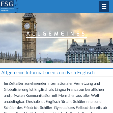
☰
STARTSEITE
SCHULGEMEINSCHAFT
ALLGEMEINES
DAS FSG
Schulleitung
Sekretariat
BILDUNGSANGEBOT
Leitbild
Kollegium
Jahresstundentafel
FÄCHER
Profile
Schülermitverantwortung
Lehrkräfte
Unterrichtszeiten
Jahresstundentafel G9
Oberstufe
MUSIK
Bildende Kunst
Allgemeine Informationen zum Fach Englisch
Elternbeirat
Schulleben
Methodencurriculum
Allgemeine Informationen
Biologie
AKTIONEN
Musikprofil
Im Zeitalter zunehmender internationaler Vernetzung und
Globalisierung ist Englisch als Lingua Franca zur beruflichen
Beratungsangebot
Schul- und Hausordnung
Arbeitsgemeinschaften
Abiturjahrgang 2026
Deutsch
Gesangsklasse
SERVICE
Schüleraustausch
und privaten Kommunikation mit Menschen aus aller Welt
Schulsozialarbeit
Demokratiebildung
Mittagsbetreuung
Abiturjahrgang 2027
AGs im Schuljahr 25/26
Englisch
Außerunterrichtliche Veranstaltungen
Musik in der Kursstufe
Skischullandheim
Übersicht
Kontakt
unabdingbar. Deshalb ist Englisch für alle Schülerinnen und
Schüler des Friedrich-Schiller-Gymnasiums Fellbach bereits ab
Hausmeister
Schule ohne Rassismus
Hausaufgabenbetreuung
Abiturjahrgang 2028
Musik-AGs
Ethik
Prüfungen
Allgemeines
FSG Orchester
Sommernachtsfest
Frankreichaustausch
Vertretungsplan