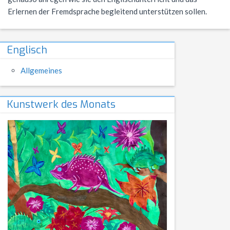
NWT
Kursstufe
Wettbewerbe
Erlernen der Fremdsprache begleitend unterstützen sollen.
Physik
Nützliche Adressen
Verschiedenes
Englisch
Sport
Italien-Austausch
Allgemeines
Wirtschaft
Jugend trainiert für Olympia
Notentabellen
Kunstwerk des Monats
Befreiung vom Sportunterricht
Sportbrief