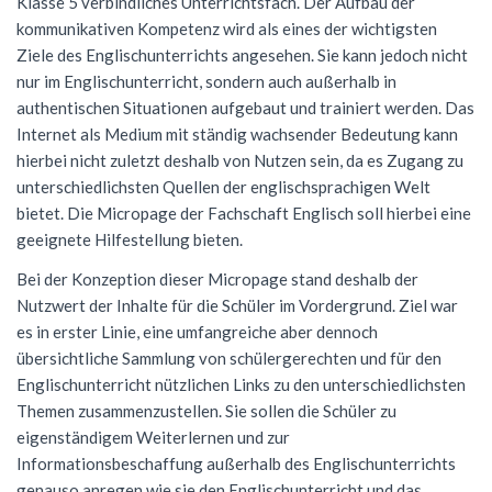
Klasse 5 verbindliches Unterrichtsfach. Der Aufbau der
kommunikativen Kompetenz wird als eines der wichtigsten
Förderverein
Geschichte
Schülernachhilfe
Wiederholung
Cambridge Certificate
Evangelische Religion
FSG Bigband
Jugend trainiert für Olympia
Italien-Austausch
Krankmeldung
Ziele des Englischunterrichts angesehen. Sie kann jedoch nicht
Mensaverein
Aktuelles
Studium und Beruf (BOGY)
Beglaubigung und Neuausstellung
Bio-AG
Französisch
FSG Chor
Konzerte
Ungarn-Austausch
Terminplan
nur im Englischunterricht, sondern auch außerhalb in
authentischen Situationen aufgebaut und trainiert werden. Das
Verein ehemaliger Schüler
Zweck des Vereins
Sucht- und Gewaltprävention
DELF-AG
Studium und Beruf (BOGY)
Gemeinschaftskunde
Französisch
Orchester Klassen 5-7
Theater
Ferienpläne
Internet als Medium mit ständig wachsender Bedeutung kann
hierbei nicht zuletzt deshalb von Nutzen sein, da es Zugang zu
Vorstand
Sozialpraktikum
Technik-AG
Klassen 8-10
Geographie
Warum Französisch?
Chor Klassen 5-7
Schoolwear FSG
Anfahrt
unterschiedlichsten Quellen der englischsprachigen Welt
Antragsformulare für Förderung
Bildungspartnerschaft
Theater-AG
Jahrgangsstufe
Geschichte
Ab Klasse 6
Konzerte
Praktikum am FSG
bietet. Die Micropage der Fachschaft Englisch soll hierbei eine
geeignete Hilfestellung bieten.
Service
Politik-AG
Informatik
Kursstufe
Lernmittel
Bei der Konzeption dieser Micropage stand deshalb der
Kontakt
Schülerzeitung
Italienisch
Austausch
G9: Informatik und Medienbildung
Anmeldung Klasse 5
Nutzwert der Inhalte für die Schüler im Vordergrund. Ziel war
es in erster Linie, eine umfangreiche aber dennoch
Schulsanitäter
Katholische Religion
DELF
G8: IMP (Informatik, Mathematik, Physik)
Warum Italienisch?
Schulanmeldung
übersichtliche Sammlung von schülergerechten und für den
Kreatives Schreiben
Literatur und Theater
Außerunterrichtliche Veranstaltungen
Italienisch als 3. Fremdsprache
Englischunterricht nützlichen Links zu den unterschiedlichsten
Datenschutz
Themen zusammenzustellen. Sie sollen die Schüler zu
Mkid - Mathe kann ich doch!
Mathematik
Italienisch lernen
Impressum
eigenständigem Weiterlernen und zur
Informationsbeschaffung außerhalb des Englischunterrichts
Musik
Außerunterrichtliches
Leitgedanken
genauso anregen wie sie den Englischunterricht und das