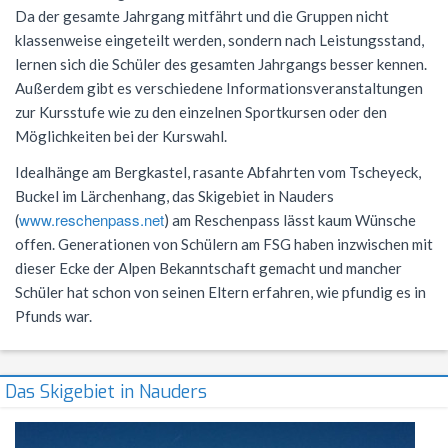
Da der gesamte Jahrgang mitfährt und die Gruppen nicht
NWT
Kursstufe
Wettbewerbe
klassenweise eingeteilt werden, sondern nach Leistungsstand,
Physik
Nützliche Adressen
Verschiedenes
lernen sich die Schüler des gesamten Jahrgangs besser kennen.
Außerdem gibt es verschiedene Informationsveranstaltungen
Sport
Italien-Austausch
zur Kursstufe wie zu den einzelnen Sportkursen oder den
Möglichkeiten bei der Kurswahl.
Wirtschaft
Jugend trainiert für Olympia
Idealhänge am Bergkastel, rasante Abfahrten vom Tscheyeck,
Notentabellen
Buckel im Lärchenhang, das Skigebiet in Nauders
www.reschenpass.net
(
) am Reschenpass lässt kaum Wünsche
Befreiung vom Sportunterricht
offen. Generationen von Schülern am FSG haben inzwischen mit
Sportbrief
dieser Ecke der Alpen Bekanntschaft gemacht und mancher
Schüler hat schon von seinen Eltern erfahren, wie pfundig es in
Pfunds war.
Das Skigebiet in Nauders