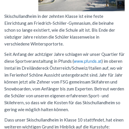
Förderverein
Geschichte
Schülernachhilfe
Wiederholung
Cambridge Certificate
Evangelische Religion
FSG Bigband
Jugend trainiert für Olympia
Italien-Austausch
Krankmeldung
Skischullandheim in der zehnten Klasse ist eine feste
Mensaverein
Aktuelles
Studium und Beruf (BOGY)
Beglaubigung und Neuausstellung
Bio-AG
Französisch
FSG Chor
Konzerte
Ungarn-Austausch
Terminplan
Einrichtung am Friedrich-Schiller-Gymnasium, die beinahe
schon so lange existiert, wie die Schule alt ist. Bis Ende der
Verein ehemaliger Schüler
Zweck des Vereins
Sucht- und Gewaltprävention
DELF-AG
Studium und Beruf (BOGY)
Gemeinschaftskunde
Französisch
Orchester Klassen 5-7
Theater
Ferienpläne
siebziger Jahre reisten die Schüler klassenweise in
Vorstand
Sozialpraktikum
Technik-AG
Klassen 8-10
Geographie
Warum Französisch?
Chor Klassen 5-7
Schoolwear FSG
verschiedene Wintersportorte.
Anfahrt
Antragsformulare für Förderung
Seit Anfang der achtziger Jahre schlagen wir unser Quartier für
Bildungspartnerschaft
Theater-AG
Jahrgangsstufe
Geschichte
Ab Klasse 6
Konzerte
Praktikum am FSG
www.pfunds.at
diese Sportveranstaltung in Pfunds (
) im oberen
Service
Politik-AG
Informatik
Kursstufe
Lernmittel
Inntal im Dreiländereck Österreich/Schweiz/Italien auf, wo wir
im Ferienhof Schöne Aussicht untergebracht sind. Jahr für Jahr
Kontakt
Schülerzeitung
Italienisch
Austausch
G9: Informatik und Medienbildung
Anmeldung Klasse 5
können jetzt alle Zehner vom FSG gemeinsam Skifahren und
Snowboarden, vom Anfänger bis zum Experten. Betreut werden
Schulsanitäter
Katholische Religion
DELF
G8: IMP (Informatik, Mathematik, Physik)
Warum Italienisch?
Schulanmeldung
die Schüler von unseren eigenen erfahrenen Sport- und
Kreatives Schreiben
Literatur und Theater
Außerunterrichtliche Veranstaltungen
Italienisch als 3. Fremdsprache
Datenschutz
Skilehrern, so dass wir die Kosten für das Skischullandheim so
gering wie möglich halten können.
Mkid - Mathe kann ich doch!
Mathematik
Italienisch lernen
Impressum
Dass unser Skischullandheim in Klasse 10 stattfindet, hat einen
Musik
Außerunterrichtliches
Leitgedanken
weiteren wichtigen Grund im Hinblick auf die Kursstufe: