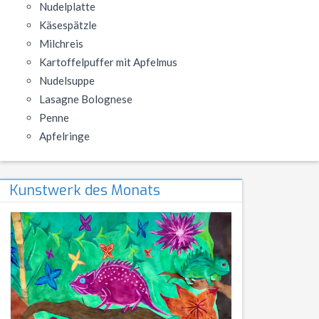
Nudelplatte
NWT
Kursstufe
Wettbewerbe
Käsespätzle
Milchreis
Physik
Nützliche Adressen
Verschiedenes
Kartoffelpuffer mit Apfelmus
Sport
Italien-Austausch
Nudelsuppe
Lasagne Bolognese
Wirtschaft
Jugend trainiert für Olympia
Penne
Notentabellen
Apfelringe
Befreiung vom Sportunterricht
Sportbrief
Kunstwerk des Monats