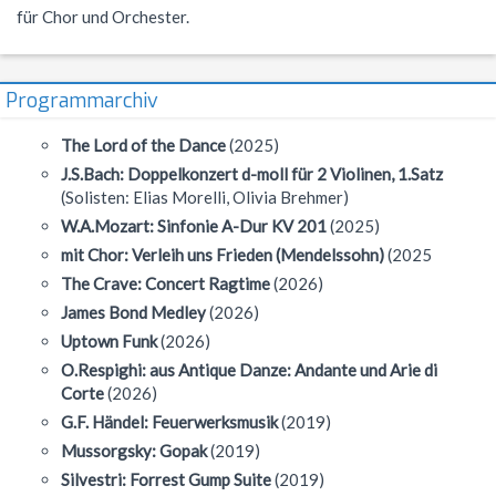
für Chor und Orchester.
NWT
Kursstufe
Wettbewerbe
Physik
Nützliche Adressen
Verschiedenes
Programmarchiv
Sport
Italien-Austausch
The Lord of the Dance
(2025)
Wirtschaft
Jugend trainiert für Olympia
J.S.Bach: Doppelkonzert d-moll für 2 Violinen, 1.Satz
(Solisten: Elias Morelli, Olivia Brehmer)
Notentabellen
W.A.Mozart: Sinfonie A-Dur KV 201
(2025)
Befreiung vom Sportunterricht
mit Chor: Verleih uns Frieden (Mendelssohn)
(2025
The Crave: Concert Ragtime
(2026)
Sportbrief
James Bond Medley
(2026)
Uptown Funk
(2026)
O.Respighi: aus Antique Danze: Andante und Arie di
Corte
(2026)
G.F. Händel: Feuerwerksmusik
(2019)
Mussorgsky: Gopak
(2019)
Silvestri: Forrest Gump Suite
(2019)