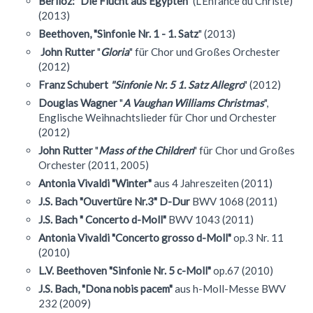
Berlioz: "Die Flucht aus Egypten"
(L'Enfance du Christe)
(2013)
Beethoven, "Sinfonie Nr. 1 - 1. Satz
" (2013)
John Rutter
"
Gloria
" für Chor und Großes Orchester
(2012)
Franz Schubert
"Sinfonie Nr. 5 1. Satz Allegro
" (2012)
Douglas Wagner
"
A Vaughan Williams Christmas
",
Englische Weihnachtslieder für Chor und Orchester
(2012)
John Rutter
"
Mass of the Children
" für Chor und Großes
Orchester (2011, 2005)
Antonia Vivaldi "Winter"
aus 4 Jahreszeiten (2011)
J.S. Bach "Ouvertüre Nr.3" D-Dur
BWV 1068 (2011)
J.S. Bach " Concerto d-Moll"
BWV 1043 (2011)
Antonia Vivaldi "Concerto grosso d-Moll"
op.3 Nr. 11
(2010)
L.V. Beethoven "Sinfonie Nr. 5 c-Moll"
op.67 (2010)
J.S. Bach, "Dona nobis pacem"
aus h-Moll-Messe BWV
232 (2009)