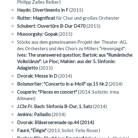
Philipp Zalles Reiber)
Haydn: Divertimento in F
(2015)
Rutter: Magnificat
für Chor und großes Orchester
Schubert: Ouvertüre B-Dur D470
(2015)
Mussorgsky: Gopak
(2015)
Stücke aus dem gemeinsamen Projekt der Theater-AG,
des Orchesters und des Chors zu Millers "Hexenjagd":
Ives: The unanswered question; Bartok: aus "Rumänische
Volkstänze": Le Ploc; Mahler: aus der 5. Sinfonie:
Adagietto
(2015)
Dvorak: Messe in D
(2014)
Boismortier: "Concerto in a-Moll" op.15 Nr.2
(2014)
Couperin: "Pieces en concert"
(2014. Solistin: Irma
Altmann)
J.Chr.Fr. Bach: Sinfonia B-Dur, 1. Satz
(2014)
Jenkins: Palladio
(2014)
Dvorak: Bläserserenade op.44
(2014)
Fauré, "Élégie"
(2013, Solist: Felix Roser)