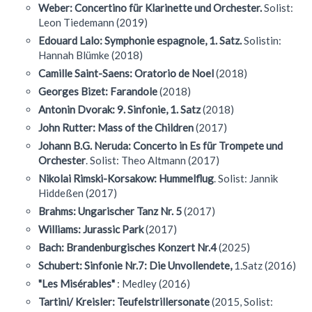
Weber: Concertino für Klarinette und Orchester.
Solist:
Leon Tiedemann (2019)
Edouard Lalo: Symphonie espagnole, 1. Satz.
Solistin:
Hannah Blümke (2018)
Camille Saint-Saens: Oratorio de Noel
(2018)
Georges Bizet: Farandole
(2018)
Antonin Dvorak: 9. Sinfonie, 1. Satz
(2018)
John Rutter: Mass of the Children
(2017)
Johann B.G. Neruda: Concerto in Es für Trompete und
Orchester
. Solist: Theo Altmann (2017)
Nikolai Rimski-Korsakow: Hummelflug
. Solist: Jannik
Hiddeßen (2017)
Brahms: Ungarischer Tanz Nr. 5
(2017)
Williams: Jurassic Park
(2017)
Bach: Brandenburgisches Konzert Nr.4
(2025)
Schubert: Sinfonie Nr.7: Die Unvollendete,
1.Satz (2016)
"Les Misérables"
: Medley (2016)
Tartini/ Kreisler: Teufelstrillersonate
(2015, Solist: