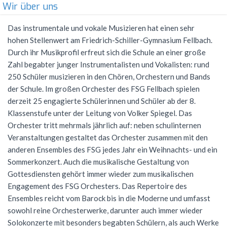
Wir über uns
Förderverein
Geschichte
Schülernachhilfe
Wiederholung
Cambridge Certificate
Evangelische Religion
FSG Bigband
Jugend trainiert für Olympia
Italien-Austausch
Krankmeldung
Das instrumentale und vokale Musizieren hat einen sehr
Mensaverein
Aktuelles
Studium und Beruf (BOGY)
Beglaubigung und Neuausstellung
Bio-AG
Französisch
FSG Chor
Konzerte
Ungarn-Austausch
Terminplan
hohen Stellenwert am Friedrich-Schiller-Gymnasium Fellbach.
Durch ihr Musikprofil erfreut sich die Schule an einer große
Verein ehemaliger Schüler
Zweck des Vereins
Sucht- und Gewaltprävention
DELF-AG
Studium und Beruf (BOGY)
Gemeinschaftskunde
Französisch
Orchester Klassen 5-7
Theater
Ferienpläne
Zahl begabter junger Instrumentalisten und Vokalisten: rund
Vorstand
Sozialpraktikum
Technik-AG
Klassen 8-10
Geographie
Warum Französisch?
Chor Klassen 5-7
250 Schüler musizieren in den Chören, Orchestern und Bands
Schoolwear FSG
Anfahrt
der Schule. Im großen Orchester des FSG Fellbach spielen
Antragsformulare für Förderung
Bildungspartnerschaft
Theater-AG
Jahrgangsstufe
Geschichte
Ab Klasse 6
Konzerte
Praktikum am FSG
derzeit 25 engagierte Schülerinnen und Schüler ab der 8.
Klassenstufe unter der Leitung von Volker Spiegel. Das
Service
Politik-AG
Informatik
Kursstufe
Lernmittel
Orchester tritt mehrmals jährlich auf: neben schulinternen
Kontakt
Schülerzeitung
Italienisch
Austausch
G9: Informatik und Medienbildung
Veranstaltungen gestaltet das Orchester zusammen mit den
Anmeldung Klasse 5
anderen Ensembles des FSG jedes Jahr ein Weihnachts- und ein
Schulsanitäter
Katholische Religion
DELF
G8: IMP (Informatik, Mathematik, Physik)
Warum Italienisch?
Schulanmeldung
Sommerkonzert. Auch die musikalische Gestaltung von
Gottesdiensten gehört immer wieder zum musikalischen
Kreatives Schreiben
Literatur und Theater
Außerunterrichtliche Veranstaltungen
Italienisch als 3. Fremdsprache
Datenschutz
Engagement des FSG Orchesters. Das Repertoire des
Mkid - Mathe kann ich doch!
Mathematik
Italienisch lernen
Ensembles reicht vom Barock bis in die Moderne und umfasst
Impressum
sowohl reine Orchesterwerke, darunter auch immer wieder
Musik
Außerunterrichtliches
Leitgedanken
Solokonzerte mit besonders begabten Schülern, als auch Werke