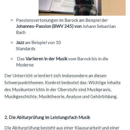
Förderverein
Geschichte
Schülernachhilfe
Wiederholung
Cambridge Certificate
Evangelische Religion
FSG Bigband
Jugend trainiert für Olympia
Italien-Austausch
Krankmeldung
Mensaverein
Aktuelles
Studium und Beruf (BOGY)
Beglaubigung und Neuausstellung
Bio-AG
Französisch
Passionsvertonungen im Barock am Beispiel der
FSG Chor
Konzerte
Ungarn-Austausch
Terminplan
Johannes-Passion (BWV 245) von
Johann Sebastian
Verein ehemaliger Schüler
Zweck des Vereins
Sucht- und Gewaltprävention
DELF-AG
Studium und Beruf (BOGY)
Gemeinschaftskunde
Französisch
Orchester Klassen 5-7
Theater
Bach
Ferienpläne
Vorstand
Jazz
am Beispiel von 10
Sozialpraktikum
Technik-AG
Klassen 8-10
Geographie
Warum Französisch?
Chor Klassen 5-7
Schoolwear FSG
Anfahrt
Standards
Antragsformulare für Förderung
Bildungspartnerschaft
Theater-AG
Jahrgangsstufe
Geschichte
Ab Klasse 6
Konzerte
Praktikum am FSG
Das
Variieren in der Musik
vom Barock bis in die
Moderne
Service
Politik-AG
Informatik
Kursstufe
Lernmittel
Der Unterricht orientiert sich insbesondere an diesen
Kontakt
Schülerzeitung
Italienisch
Austausch
G9: Informatik und Medienbildung
Anmeldung Klasse 5
Schwerpunktthemen. Konkret bedeutet das: Wichtige Inhalte
des Musikunterrichts in der Oberstufe sind Musikpraxis,
Schulsanitäter
Katholische Religion
DELF
G8: IMP (Informatik, Mathematik, Physik)
Warum Italienisch?
Schulanmeldung
Musikgeschichte, Musiktheorie, Analyse und Gehörbildung.
Kreatives Schreiben
Literatur und Theater
Außerunterrichtliche Veranstaltungen
Italienisch als 3. Fremdsprache
Datenschutz
Mkid - Mathe kann ich doch!
Mathematik
Italienisch lernen
Impressum
2. Die Abiturprüfung im Leistungsfach Musik
Musik
Außerunterrichtliches
Leitgedanken
Die Abiturprüfung besteht aus einer Klausurarbeit und einer