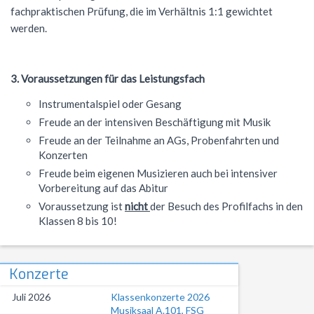
fachpraktischen Prüfung, die im Verhältnis 1:1 gewichtet
NWT
Kursstufe
Wettbewerbe
werden.
Physik
Nützliche Adressen
Verschiedenes
Sport
Italien-Austausch
3. Voraussetzungen für das Leistungsfach
Wirtschaft
Jugend trainiert für Olympia
Instrumentalspiel oder Gesang
Freude an der intensiven Beschäftigung mit Musik
Notentabellen
Freude an der Teilnahme an AGs, Probenfahrten und
Befreiung vom Sportunterricht
Konzerten
Freude beim eigenen Musizieren auch bei intensiver
Sportbrief
Vorbereitung auf das Abitur
Voraussetzung ist
nicht
der Besuch des Profilfachs in den
Klassen 8 bis 10!
Konzerte
Juli 2026
Klassenkonzerte 2026
Musiksaal A.101, FSG