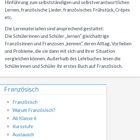
Hinführung zum selbstständigen und selbstverantwortlichen
NWT
Kursstufe
Wettbewerbe
Lernen, französische Lieder, französisches Frühstück, Crêpes
etc.
Physik
Nützliche Adressen
Verschiedenes
Die Lernmaterialien sind ansprechend gestaltet:
Sport
Italien-Austausch
Die Schülerinnen und Schüler „lernen“ gleichaltrige
Französinnen und Franzosen „kennen“, deren Alltag, Vorlieben
Wirtschaft
Jugend trainiert für Olympia
und Probleme, die sie dann mit sich und ihrer Situation
Notentabellen
vergleichen können. Außerhalb des Lehrbuches lesen die
Schülerinnen und Schüler ihr erstes Buch auf Französisch.
Befreiung vom Sportunterricht
Sportbrief
Französisch
Französisch
Warum Französisch?
Ab Klasse 6
Kursstufe
Austausch