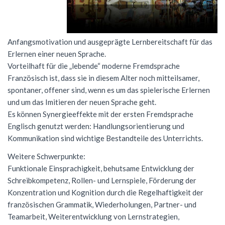
Förderverein
Geschichte
Schülernachhilfe
Wiederholung
Cambridge Certificate
Evangelische Religion
FSG Bigband
Jugend trainiert für Olympia
Italien-Austausch
Krankmeldung
Mensaverein
Aktuelles
Studium und Beruf (BOGY)
Beglaubigung und Neuausstellung
Bio-AG
Französisch
FSG Chor
Konzerte
Ungarn-Austausch
Terminplan
Anfangsmotivation und ausgeprägte Lernbereitschaft für das
Verein ehemaliger Schüler
Zweck des Vereins
Erlernen einer neuen Sprache.
Sucht- und Gewaltprävention
DELF-AG
Studium und Beruf (BOGY)
Gemeinschaftskunde
Französisch
Orchester Klassen 5-7
Theater
Ferienpläne
Vorteilhaft für die „lebende“ moderne Fremdsprache
Vorstand
Sozialpraktikum
Technik-AG
Klassen 8-10
Geographie
Warum Französisch?
Chor Klassen 5-7
Schoolwear FSG
Anfahrt
Französisch ist, dass sie in diesem Alter noch mitteilsamer,
spontaner, offener sind, wenn es um das spielerische Erlernen
Antragsformulare für Förderung
Bildungspartnerschaft
Theater-AG
Jahrgangsstufe
Geschichte
Ab Klasse 6
Konzerte
Praktikum am FSG
und um das Imitieren der neuen Sprache geht.
Service
Es können Synergieeffekte mit der ersten Fremdsprache
Politik-AG
Informatik
Kursstufe
Lernmittel
Englisch genutzt werden: Handlungsorientierung und
Kontakt
Schülerzeitung
Italienisch
Austausch
G9: Informatik und Medienbildung
Anmeldung Klasse 5
Kommunikation sind wichtige Bestandteile des Unterrichts.
Schulsanitäter
Katholische Religion
DELF
G8: IMP (Informatik, Mathematik, Physik)
Warum Italienisch?
Weitere Schwerpunkte:
Schulanmeldung
Funktionale Einsprachigkeit, behutsame Entwicklung der
Kreatives Schreiben
Literatur und Theater
Außerunterrichtliche Veranstaltungen
Italienisch als 3. Fremdsprache
Datenschutz
Schreibkompetenz, Rollen- und Lernspiele, Förderung der
Konzentration und Kognition durch die Regelhaftigkeit der
Mkid - Mathe kann ich doch!
Mathematik
Italienisch lernen
Impressum
französischen Grammatik, Wiederholungen, Partner- und
Musik
Außerunterrichtliches
Leitgedanken
Teamarbeit, Weiterentwicklung von Lernstrategien,