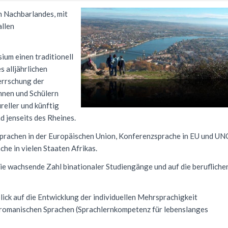
n Nachbarlandes, mit
allen
ium einen traditionell
 alljährlichen
errschung der
nnen und Schülern
reller und künftig
d jenseits des Rheines.
 Sprachen in der Europäischen Union, Konferenzsprache in EU und UN
he in vielen Staaten Afrikas.
e wachsende Zahl binationaler Studiengänge und auf die berufliche
lick auf die Entwicklung der individuellen Mehrsprachigkeit
 romanischen Sprachen (Sprachlernkompetenz für lebenslanges