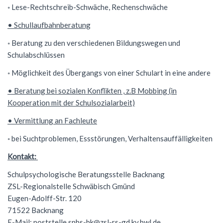
◦ Lese-Rechtschreib-Schwäche, Rechenschwäche
NWT
Kursstufe
Wettbewerbe
• Schullaufbahnberatung
Physik
Nützliche Adressen
Verschiedenes
◦ Beratung zu den verschiedenen Bildungswegen und
Sport
Italien-Austausch
Schulabschlüssen
Wirtschaft
Jugend trainiert für Olympia
◦ Möglichkeit des Übergangs von einer Schulart in eine andere
Notentabellen
• Beratung bei sozialen Konflikten , z.B Mobbing (in
Kooperation mit der Schulsozialarbeit)
Befreiung vom Sportunterricht
• Vermittlung an Fachleute
Sportbrief
◦ bei Suchtproblemen, Essstörungen, Verhaltensauffälligkeiten
Kontakt:
Schulpsychologische Beratungsstelle Backnang
ZSL-Regionalstelle Schwäbisch Gmünd
Eugen-Adolff-Str. 120
71522 Backnang
E-Mail:
poststelle.spbs-bk@zsl-rs-gd.kv.bwl.de