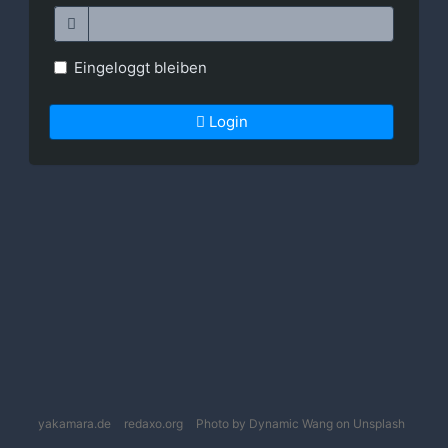
Eingeloggt bleiben
Login
yakamara.de
redaxo.org
Photo by Dynamic Wang on Unsplash