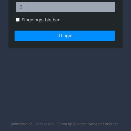
Eingeloggt bleiben
Login
yakamara.de
redaxo.org
Photo by Dynamic Wang on Unsplash