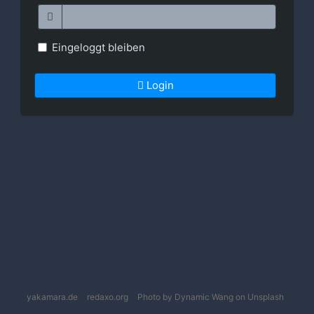
Eingeloggt bleiben
Login
yakamara.de
redaxo.org
Photo by Dynamic Wang on Unsplash