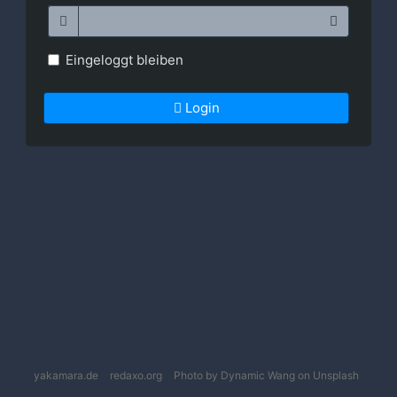
Eingeloggt bleiben
Login
yakamara.de
redaxo.org
Photo by Dynamic Wang on Unsplash