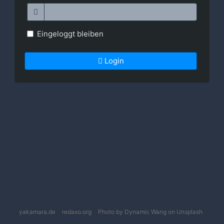
Eingeloggt bleiben
Login
yakamara.de
redaxo.org
Photo by Dynamic Wang on Unsplash