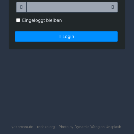
Eingeloggt bleiben
Login
yakamara.de
redaxo.org
Photo by Dynamic Wang on Unsplash