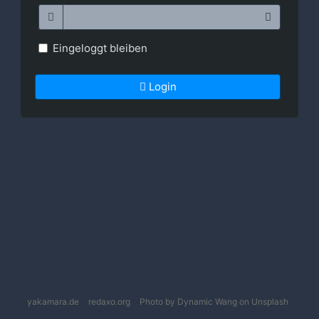
Eingeloggt bleiben
Login
yakamara.de
redaxo.org
Photo by Dynamic Wang on Unsplash