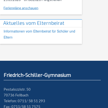
Ferienpläne anschauen
Aktuelles vom Elternbeirat
Informationen vom Elternbeirat für Schüler und
Eltern
Friedrich-Schiller-Gymnasium
Pestalozzistr. 50
70736 Fellbach
Telefon: 0711/ 58 51 293
Fax: 0711/58 51 7575