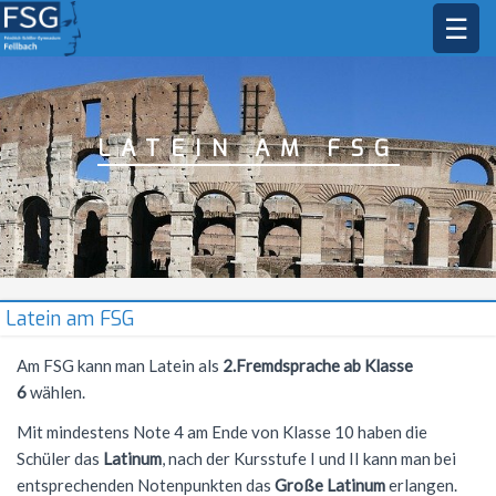
☰
STARTSEITE
SCHULGEMEINSCHAFT
LATEIN AM FSG
DAS FSG
Schulleitung
Sekretariat
BILDUNGSANGEBOT
Leitbild
Kollegium
Jahresstundentafel
FÄCHER
Profile
Schülermitverantwortung
Lehrkräfte
Unterrichtszeiten
Jahresstundentafel G9
Oberstufe
MUSIK
Bildende Kunst
Latein am FSG
Elternbeirat
Schulleben
Methodencurriculum
Allgemeine Informationen
Biologie
AKTIONEN
Musikprofil
Am FSG kann man Latein als
2.Fremdsprache ab Klasse
6
wählen.
Beratungsangebot
Schul- und Hausordnung
Arbeitsgemeinschaften
Abiturjahrgang 2026
Deutsch
Gesangsklasse
SERVICE
Schüleraustausch
Mit mindestens Note 4 am Ende von Klasse 10 haben die
Schulsozialarbeit
Demokratiebildung
Mittagsbetreuung
Abiturjahrgang 2027
AGs im Schuljahr 25/26
Englisch
Außerunterrichtliche Veranstaltungen
Musik in der Kursstufe
Skischullandheim
Übersicht
Kontakt
Schüler das
Latinum
, nach der Kursstufe I und II kann man bei
Hausmeister
Schule ohne Rassismus
Hausaufgabenbetreuung
Abiturjahrgang 2028
Musik-AGs
Ethik
Prüfungen
Allgemeines
entsprechenden Notenpunkten das
Große Latinum
erlangen.
FSG Orchester
Sommernachtsfest
Frankreichaustausch
Vertretungsplan