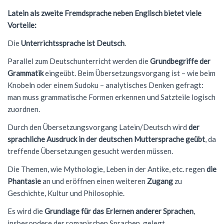
Latein als zweite Fremdsprache neben Englisch bietet viele
Förderverein
Geschichte
Schülernachhilfe
Wiederholung
Cambridge Certificate
Evangelische Religion
FSG Bigband
Jugend trainiert für Olympia
Italien-Austausch
Krankmeldung
Vorteile:
Mensaverein
Aktuelles
Studium und Beruf (BOGY)
Beglaubigung und Neuausstellung
Bio-AG
Französisch
FSG Chor
Konzerte
Ungarn-Austausch
Terminplan
Die
Unterrichtssprache ist Deutsch
.
Verein ehemaliger Schüler
Zweck des Vereins
Sucht- und Gewaltprävention
DELF-AG
Studium und Beruf (BOGY)
Gemeinschaftskunde
Französisch
Orchester Klassen 5-7
Theater
Ferienpläne
Parallel zum Deutschunterricht werden die
Grundbegriffe der
Grammatik
eingeübt. Beim Übersetzungsvorgang ist – wie beim
Vorstand
Sozialpraktikum
Technik-AG
Klassen 8-10
Geographie
Warum Französisch?
Chor Klassen 5-7
Schoolwear FSG
Anfahrt
Knobeln oder einem Sudoku – analytisches Denken gefragt:
Antragsformulare für Förderung
Bildungspartnerschaft
Theater-AG
Jahrgangsstufe
Geschichte
Ab Klasse 6
Konzerte
Praktikum am FSG
man muss grammatische Formen erkennen und Satzteile logisch
zuordnen.
Service
Politik-AG
Informatik
Kursstufe
Lernmittel
Durch den Übersetzungsvorgang Latein/Deutsch wird
der
Kontakt
Schülerzeitung
Italienisch
Austausch
G9: Informatik und Medienbildung
Anmeldung Klasse 5
sprachliche Ausdruck in der deutschen Muttersprache geübt
, da
treffende Übersetzungen gesucht werden müssen.
Schulsanitäter
Katholische Religion
DELF
G8: IMP (Informatik, Mathematik, Physik)
Warum Italienisch?
Schulanmeldung
Die Themen, wie Mythologie, Leben in der Antike, etc. regen
die
Kreatives Schreiben
Literatur und Theater
Außerunterrichtliche Veranstaltungen
Italienisch als 3. Fremdsprache
Datenschutz
Phantasie
an und eröffnen einen weiteren
Zugang
zu
Geschichte, Kultur und Philosophie.
Mkid - Mathe kann ich doch!
Mathematik
Italienisch lernen
Impressum
Es wird die
Grundlage für das Erlernen anderer Sprachen
,
Musik
Außerunterrichtliches
Leitgedanken
insbesondere der romanischen Sprachen, gelegt.