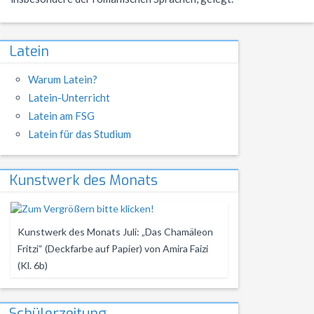
NWT
Kursstufe
Wettbewerbe
Physik
Nützliche Adressen
Verschiedenes
Latein
Sport
Italien-Austausch
Warum Latein?
Latein-Unterricht
Wirtschaft
Jugend trainiert für Olympia
Latein am FSG
Notentabellen
Latein für das Studium
Befreiung vom Sportunterricht
Kunstwerk des Monats
Sportbrief
Kunstwerk des Monats Juli: „Das Chamäleon
Fritzi“ (Deckfarbe auf Papier) von Amira Faizi
(Kl. 6b)
Schülerzeitung